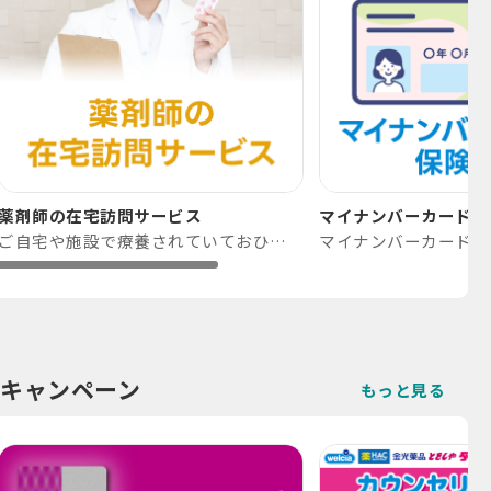
薬剤師の在宅訪問サービス
マイナンバーカードが
ご自宅や施設で療養されていておひとりで通院できない、または介助が必要な方で主治医による指示がある方にご利用いただけます。
キャンペーン
もっと見る