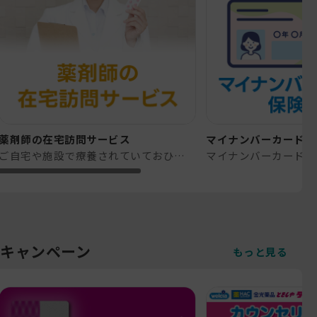
薬剤師の在宅訪問サービス
マイナンバーカードが
ご自宅や施設で療養されていておひとりで通院できない、または介助が必要な方で主治医による指示がある方にご利用いただけます。
キャンペーン
もっと見る