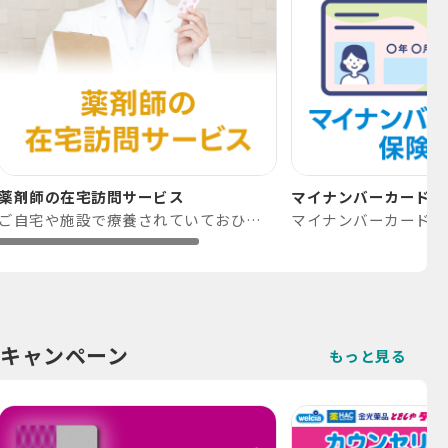
薬剤師の在宅訪問サービス
マイナンバーカードが
ご自宅や施設で療養されていておひとりで通院できない、または介助が必要な方で主治医による指示がある方にご利用いただけます。
キャンペーン
もっと見る