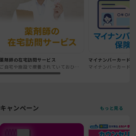
薬剤師の在宅訪問サービス
マイナンバーカードが
ご自宅や施設で療養されていておひとりで通院できない、または介助が必要な方で主治医による指示がある方にご利用いただけます。
キャンペーン
もっと見る